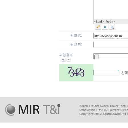
<html> <body>
링크 #1
링크 #2
파일첨부
왼쪽
출
장
마
사
지
출