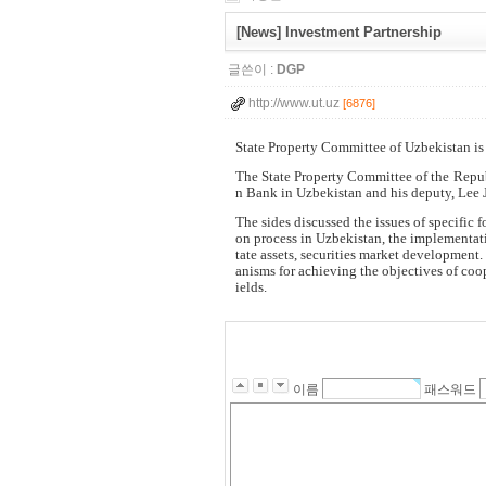
[News] Investment Partnership
글쓴이 :
DGP
http://www.ut.uz
[6876]
State Property Committee of Uzbekistan i
The State Property Committee of the Republ
n Bank in Uzbekistan and his deputy, Lee
The sides discussed the issues of specific f
on process in Uzbekistan, the implementati
tate assets, securities market development
anisms for achieving the objectives of coop
ields.
이름
패스워드