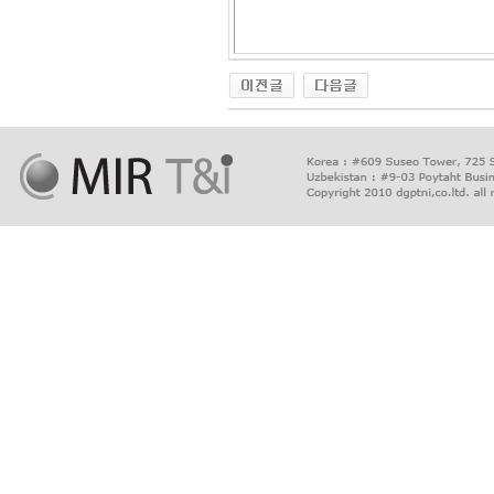
출
장
마
사
지
출
장
안
마
출
장
서
비
스
바
나
나
출
장