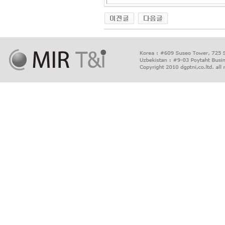
출
장
마
사
지
출
장
안
마
출
장
서
비
스
바
나
나
출
장