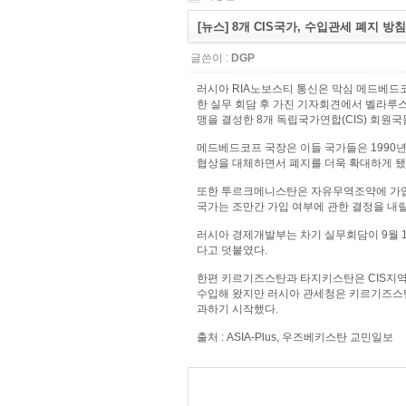
[뉴스] 8개 CIS국가, 수입관세 폐지 방침
글쓴이 :
DGP
러시아 RIA노보스티 통신은 막심 메드베드코프
한 실무 회담 후 가진 기자회견에서 벨라루
맹을 결성한 8개 독립국가연합(CIS) 회원
메드베드코프 국장은 이들 국가들은 1990
협상을 대체하면서 폐지를 더욱 확대하게 
또한 투르크메니스탄은 자유무역조약에 가입
국가는 조만간 가입 여부에 관한 결정을 내
러시아 경제개발부는 차기 실무회담이 9월 10일 모
다고 덧붙였다.
한편 키르기즈스탄과 타지키스탄은 CIS지역
수입해 왔지만 러시아 관세청은 키르기즈스탄
과하기 시작했다.
출처 : ASIA-Plus, 우즈베키스탄 교민일보