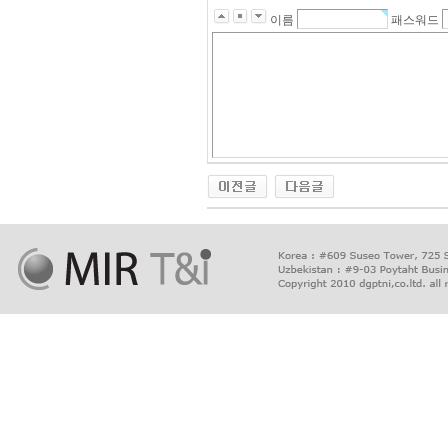
이름
패스워드
출
장
마
사
지
출
장
안
마
출
장
서
비