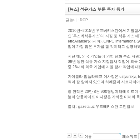
[뉴스] 석유가스 부문 투자 증가
글쓴이 :
DGP
2010년~2015년 우즈베키스탄에서 지질
인 '우즈벡석유가스'의 '지질 및 석유 가스 매장지
etroAlianse'(러시아), CNPC International
업이 가장 많은 투자를 할 것이라고 설명하였
지난 해, 외국 기업들에 의한 탄화 수소 자원의
09년 동안 석규 가스 지질탐사 작업에 외국
중 26새의 외국 기업에 지질 탐사 작업에 
가이불라 압둘라예프 이사장은 ustyurskyi, Buhar
역이 잘 알려져 있으며 하레즘과 시르다리아
총 면적은 20만 8천 900평방미터에 이르
불라 압둘라예프 이사장은 가까운 미래의 목
출처 : gazeta.uz 우즈베키스탄 교민일보
이름
패스워드