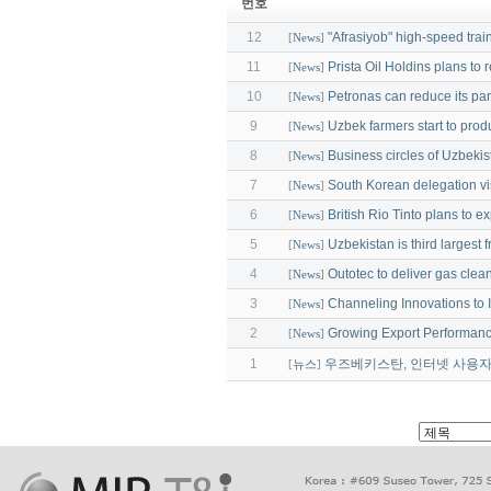
번호
12
"Afrasiyob" high-speed trai
[
News
]
11
Prista Oil Holdins plans to 
[
News
]
10
Petronas can reduce its pa
[
News
]
9
Uzbek farmers start to prod
[
News
]
8
Business circles of Uzbeki
[
News
]
7
South Korean delegation vi
[
News
]
6
British Rio Tinto plans to 
[
News
]
5
Uzbekistan is third largest f
[
News
]
4
Outotec to deliver gas clea
[
News
]
3
Сhanneling Innovations to I
[
News
]
2
Growing Export Performan
[
News
]
1
우즈베키스탄, 인터넷 사용자 
[
뉴스
]
출
장