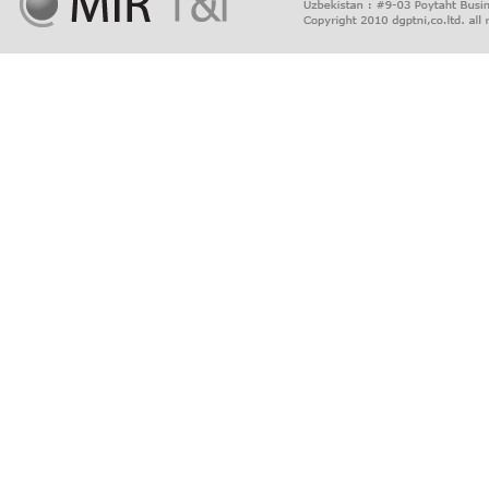
마
사
지
출
장
안
마
출
장
서
비
스
바
나
나
출
장