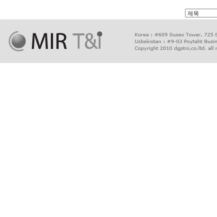
출
장
마
사
지
출
장
안
마
출
장
서
비
스
바
나
나
출
장