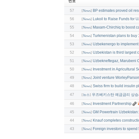
번호
57
BP estimates proved oil re
[
News
]
56
Lukoil to Raise Funds for U
[
News
]
55
Maxam-Chirchiq to boost c
[
News
]
54
Turkmenistan plans to buy 
[
News
]
53
Uzbekenergo to implement 
[
News
]
52
Uzbekistan is third largest 
[
News
]
51
Uzbekneftegaz, Marubeni C
[
News
]
50
Investment in Agricultural S
[
News
]
49
Joint venture WorleyParso
[
News
]
48
Swiss firm to build insulin 
[
News
]
47
우즈베키스탄 예금금리 상승
[
뉴스
]
46
Investment Partnership
[
News
]
45
GM Powertrain Uzbekistan: i
[
News
]
44
Knauf completes constructi
[
News
]
43
Foreign investors to spend $
[
News
]