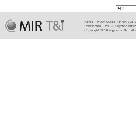
출
장
마
사
지
출
장
안
마
출
장
서
비
스
바
나
나
출
장