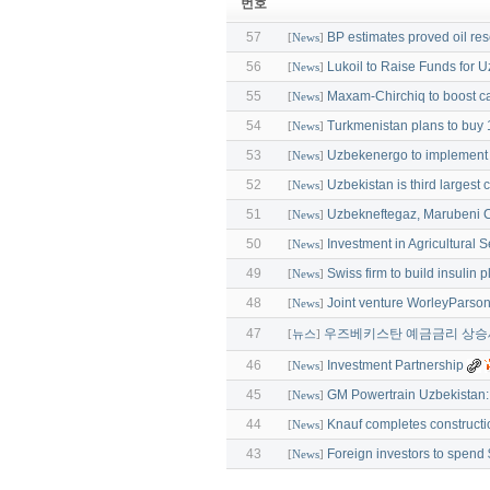
번호
57
BP estimates proved oil re
[
News
]
56
Lukoil to Raise Funds for U
[
News
]
55
Maxam-Chirchiq to boost c
[
News
]
54
Turkmenistan plans to buy 
[
News
]
53
Uzbekenergo to implement 
[
News
]
52
Uzbekistan is third largest 
[
News
]
51
Uzbekneftegaz, Marubeni C
[
News
]
50
Investment in Agricultural S
[
News
]
49
Swiss firm to build insulin 
[
News
]
48
Joint venture WorleyParso
[
News
]
47
우즈베키스탄 예금금리 상승
[
뉴스
]
46
Investment Partnership
[
News
]
45
GM Powertrain Uzbekistan: i
[
News
]
44
Knauf completes constructi
[
News
]
43
Foreign investors to spend $
[
News
]