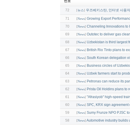
번호
72
우즈베키스탄, 인터넷 사용자 
[
뉴스
]
71
Growing Export Performan
[
News
]
70
Сhanneling Innovations to I
[
News
]
69
Outotec to deliver gas clea
[
News
]
68
Uzbekistan is third largest f
[
News
]
67
British Rio Tinto plans to 
[
News
]
66
South Korean delegation vi
[
News
]
65
Business circles of Uzbeki
[
News
]
64
Uzbek farmers start to prod
[
News
]
63
Petronas can reduce its pa
[
News
]
62
Prista Oil Holdins plans to 
[
News
]
61
"Afrasiyob" high-speed trai
[
News
]
60
SPC, KRX sign agreement 
[
News
]
59
Sumy Frunze NPO PJSC to 
[
News
]
58
Automotive industry builds u
[
News
]