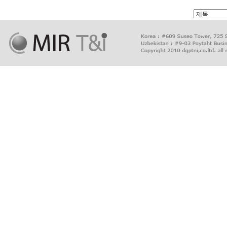
출
장
마
사
지
출
장
안
마
출
장
서
비
스
바
나
나
출
장