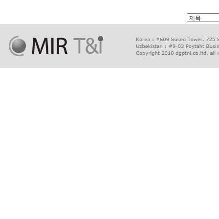
출
장
마
사
지
출
장
안
마
출
장
서
비
스
바
나
나
출
장