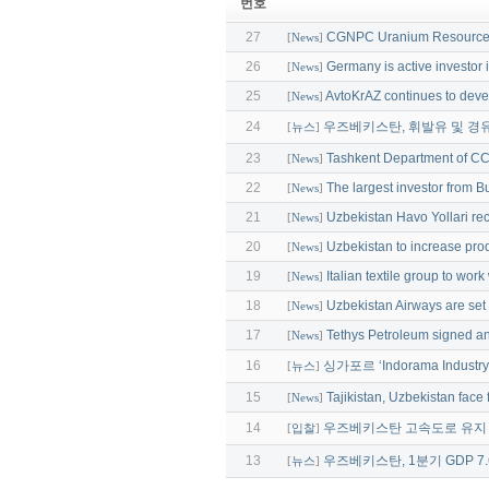
번호
27
CGNPC Uranium Resources 
[
News
]
26
Germany is active investor 
[
News
]
25
AvtoKrAZ continues to deve
[
News
]
24
우즈베키스탄, 휘발유 및 경
[
뉴스
]
23
Tashkent Department of C
[
News
]
22
The largest investor from Bu
[
News
]
21
Uzbekistan Havo Yollari re
[
News
]
20
Uzbekistan to increase prod
[
News
]
19
Italian textile group to wor
[
News
]
18
Uzbekistan Airways are set 
[
News
]
17
Tethys Petroleum signed a
[
News
]
16
싱가포르 ‘Indorama Indus
[
뉴스
]
15
Tajikistan, Uzbekistan face 
[
News
]
14
우즈베키스탄 고속도로 유지
[
입찰
]
13
우즈베키스탄, 1분기 GDP 7
[
뉴스
]