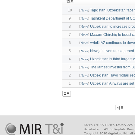
번호
10
Tajikistan, Uzbekistan face 
[
News
]
9
Tashkent Department of C
[
News
]
8
Uzbekistan to increase prod
[
News
]
7
Maxam-Chirchiq to boost c
[
News
]
6
AvtoKrAZ continues to deve
[
News
]
5
New joint ventures opened 
[
News
]
4
Uzbekistan is third largest 
[
News
]
3
The largest investor from Bu
[
News
]
2
Uzbekistan Havo Yollari re
[
News
]
1
Uzbekistan Airways are set 
[
News
]
출
장
마
사
지